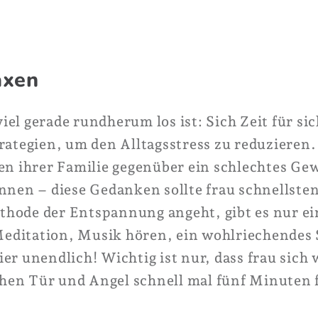
axen
el gerade rundherum los ist: Sich Zeit für si
rategien, um den Alltagsstress zu reduzieren.
ben ihrer Familie gegenüber ein schlechtes Ge
önnen – diese Gedanken sollte frau schnellste
hode der Entspannung angeht, gibt es nur ein
, Meditation, Musik hören, ein wohlriechende
er unendlich! Wichtig ist nur, dass frau sich 
en Tür und Angel schnell mal fünf Minuten f