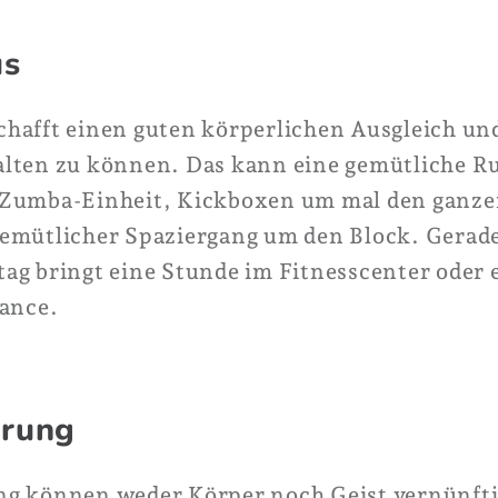
us
hafft einen guten körperlichen Ausgleich und
lten zu können. Das kann eine gemütliche Ru
 Zumba-Einheit, Kickboxen um mal den ganze
gemütlicher Spaziergang um den Block. Gerad
ag bringt eine Stunde im Fitnesscenter oder 
lance.
hrung
g können weder Körper noch Geist vernünftig